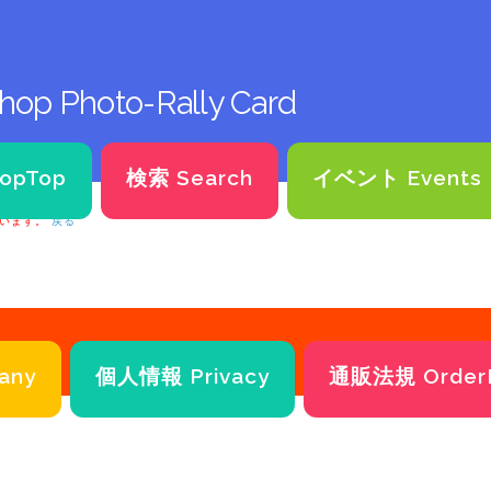
hop Photo-Rally Card
opTop
検索 Search
イベント Events
います。
戻る
any
個人情報 Privacy
通販法規 Order