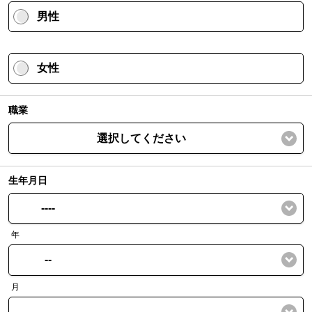
男性
女性
職業
選択してください
生年月日
----
年
--
月
--